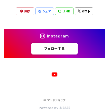
トートバッグ
ジップパーカー
マグカップ
スマホケース
長袖Ｔシャツ
漢バッチ
保存
シェア
LINE
ポスト
マウスパッド
スマホケース
湯のみ
マグカップ
スマホケース
キーホルダー
サコッシュ
キャップ
モバイルバッテリー
ポーチ
パズル
マグカップ
Instagram
キャップ
マグカップ
スマホリング
エプロン
複製原画
フォローする
ワイヤレス充電器
トートバッグ
クッション
ベビービブ（よだれかけ）
原画
複製原画
シェルパーカー
ステンレスサーモタンブラー
原画
バックパック
マウスパッド
© マッドショップ
ジャージジャケット
Powered by