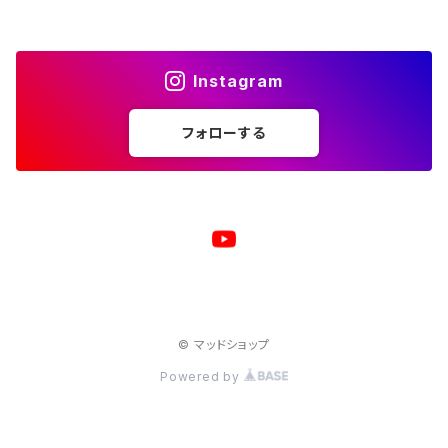
サコッシュ
キャップ
モバイルバッテリー
ポーチ
パズル
マグカップ
Instagram
キャップ
マグカップ
スマホリング
エプロン
複製原画
フォローする
ワイヤレス充電器
トートバッグ
クッション
ベビービブ（よだれかけ）
原画
複製原画
シェルパーカー
ステンレスサーモタンブラー
原画
バックパック
マウスパッド
© マッドショップ
ジャージジャケット
Powered by
コート