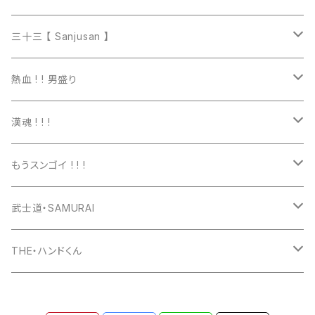
マグカップ
三十三 【 Sanjusan 】
トートバッグ
Tシャツ
熱血 ! ! 男盛り
長袖Ｔシャツ
Tシャツ
漢魂 ! ! !
パーカー
長袖Tシャツ
Tシャツ
もうスンゴイ ! ! !
ワッペン
スウェット
パーカー
Tシャツ
武士道・SAMURAI
マグカップ
パーカー
スマホケース
長袖Ｔシャツ
Tシャツ
THE・ハンドくん
トートバッグ
ジップパーカー
マグカップ
スマホケース
長袖Ｔシャツ
漢バッチ