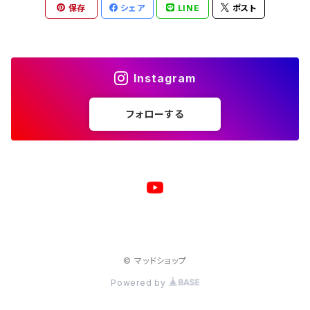
保存
シェア
LINE
ポスト
マウスパッド
スマホケース
湯のみ
マグカップ
スマホケース
キーホルダー
サコッシュ
キャップ
モバイルバッテリー
ポーチ
パズル
マグカップ
Instagram
キャップ
マグカップ
スマホリング
エプロン
複製原画
フォローする
ワイヤレス充電器
トートバッグ
クッション
ベビービブ（よだれかけ）
原画
複製原画
シェルパーカー
ステンレスサーモタンブラー
原画
バックパック
マウスパッド
© マッドショップ
ジャージジャケット
Powered by