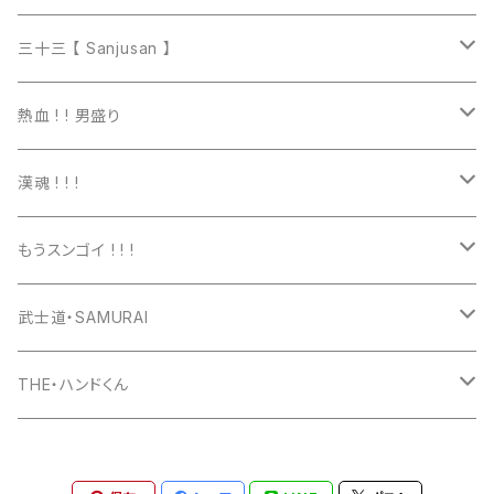
マグカップ
三十三 【 Sanjusan 】
トートバッグ
Tシャツ
熱血 ! ! 男盛り
長袖Ｔシャツ
Tシャツ
漢魂 ! ! !
パーカー
長袖Tシャツ
Tシャツ
もうスンゴイ ! ! !
ワッペン
スウェット
パーカー
Tシャツ
武士道・SAMURAI
マグカップ
パーカー
スマホケース
長袖Ｔシャツ
Tシャツ
THE・ハンドくん
トートバッグ
ジップパーカー
マグカップ
スマホケース
長袖Ｔシャツ
漢バッチ