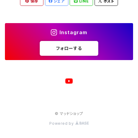
保存
シェア
LINE
ポスト
マウスパッド
スマホケース
湯のみ
マグカップ
スマホケース
キーホルダー
サコッシュ
キャップ
モバイルバッテリー
ポーチ
パズル
マグカップ
Instagram
キャップ
マグカップ
スマホリング
エプロン
複製原画
フォローする
ワイヤレス充電器
トートバッグ
クッション
ベビービブ（よだれかけ）
原画
複製原画
シェルパーカー
ステンレスサーモタンブラー
原画
バックパック
マウスパッド
© マッドショップ
ジャージジャケット
Powered by