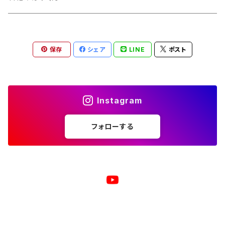
トートバッグ
ジップパーカー
マグカップ
スマホケース
長袖Ｔシャツ
漢バッチ
保存
シェア
LINE
ポスト
マウスパッド
スマホケース
湯のみ
マグカップ
スマホケース
キーホルダー
サコッシュ
キャップ
モバイルバッテリー
ポーチ
パズル
マグカップ
Instagram
キャップ
マグカップ
スマホリング
エプロン
複製原画
フォローする
ワイヤレス充電器
トートバッグ
クッション
ベビービブ（よだれかけ）
原画
複製原画
シェルパーカー
ステンレスサーモタンブラー
原画
バックパック
マウスパッド