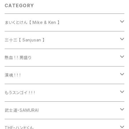
CATEGORY
まいくとけん 【 Mike & Ken 】
マグカップ
三十三 【 Sanjusan 】
トートバッグ
Tシャツ
熱血 ! ! 男盛り
長袖Ｔシャツ
Tシャツ
漢魂 ! ! !
パーカー
長袖Tシャツ
Tシャツ
もうスンゴイ ! ! !
ワッペン
スウェット
パーカー
Tシャツ
武士道・SAMURAI
マグカップ
パーカー
スマホケース
長袖Ｔシャツ
Tシャツ
THE・ハンドくん