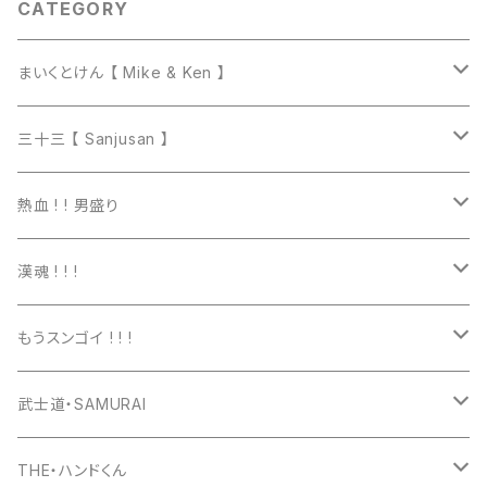
CATEGORY
まいくとけん 【 Mike & Ken 】
マグカップ
三十三 【 Sanjusan 】
トートバッグ
Tシャツ
熱血 ! ! 男盛り
長袖Ｔシャツ
Tシャツ
漢魂 ! ! !
パーカー
長袖Tシャツ
Tシャツ
もうスンゴイ ! ! !
ワッペン
スウェット
パーカー
Tシャツ
武士道・SAMURAI
マグカップ
パーカー
スマホケース
長袖Ｔシャツ
Tシャツ
THE・ハンドくん