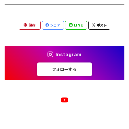
トートバッグ
ジップパーカー
マグカップ
スマホケース
長袖Ｔシャツ
漢バッチ
保存
シェア
LINE
ポスト
マウスパッド
スマホケース
湯のみ
マグカップ
スマホケース
キーホルダー
サコッシュ
キャップ
モバイルバッテリー
ポーチ
パズル
マグカップ
Instagram
キャップ
マグカップ
スマホリング
エプロン
複製原画
フォローする
ワイヤレス充電器
トートバッグ
クッション
ベビービブ（よだれかけ）
原画
複製原画
シェルパーカー
ステンレスサーモタンブラー
原画
バックパック
マウスパッド