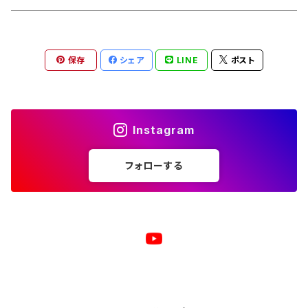
トートバッグ
ジップパーカー
マグカップ
スマホケース
長袖Ｔシャツ
漢バッチ
保存
シェア
LINE
ポスト
マウスパッド
スマホケース
湯のみ
マグカップ
スマホケース
キーホルダー
サコッシュ
キャップ
モバイルバッテリー
ポーチ
パズル
マグカップ
Instagram
キャップ
マグカップ
スマホリング
エプロン
複製原画
フォローする
ワイヤレス充電器
トートバッグ
クッション
ベビービブ（よだれかけ）
原画
複製原画
シェルパーカー
ステンレスサーモタンブラー
原画
バックパック
マウスパッド