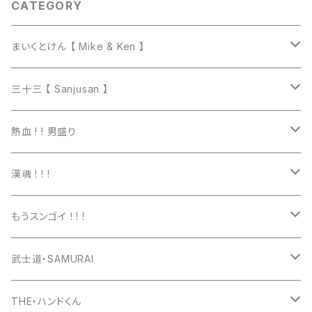
CATEGORY
まいくとけん 【 Mike & Ken 】
マグカップ
三十三 【 Sanjusan 】
トートバッグ
Tシャツ
熱血 ! ! 男盛り
長袖Ｔシャツ
Tシャツ
漢魂 ! ! !
パーカー
長袖Tシャツ
Tシャツ
もうスンゴイ ! ! !
ワッペン
スウェット
パーカー
Tシャツ
武士道・SAMURAI
マグカップ
パーカー
スマホケース
長袖Ｔシャツ
Tシャツ
THE・ハンドくん