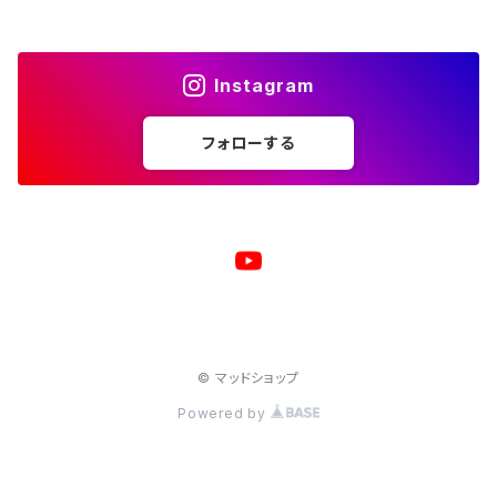
サコッシュ
キャップ
モバイルバッテリー
ポーチ
パズル
マグカップ
Instagram
キャップ
マグカップ
スマホリング
エプロン
複製原画
フォローする
ワイヤレス充電器
トートバッグ
クッション
ベビービブ（よだれかけ）
原画
複製原画
シェルパーカー
ステンレスサーモタンブラー
原画
バックパック
マウスパッド
© マッドショップ
ジャージジャケット
Powered by
コート