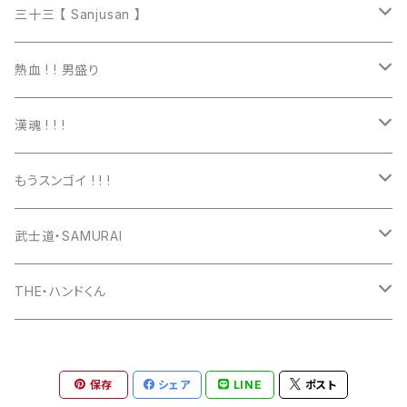
マグカップ
三十三 【 Sanjusan 】
トートバッグ
Tシャツ
熱血 ! ! 男盛り
長袖Ｔシャツ
Tシャツ
漢魂 ! ! !
パーカー
長袖Tシャツ
Tシャツ
もうスンゴイ ! ! !
ワッペン
スウェット
パーカー
Tシャツ
武士道・SAMURAI
マグカップ
パーカー
スマホケース
長袖Ｔシャツ
Tシャツ
THE・ハンドくん
トートバッグ
ジップパーカー
マグカップ
スマホケース
長袖Ｔシャツ
漢バッチ
保存
シェア
LINE
ポスト
マウスパッド
スマホケース
湯のみ
マグカップ
スマホケース
キーホルダー