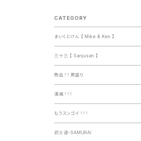
CATEGORY
まいくとけん 【 Mike & Ken 】
マグカップ
三十三 【 Sanjusan 】
トートバッグ
Tシャツ
熱血 ! ! 男盛り
長袖Ｔシャツ
Tシャツ
漢魂 ! ! !
パーカー
長袖Tシャツ
Tシャツ
もうスンゴイ ! ! !
ワッペン
スウェット
パーカー
Tシャツ
武士道・SAMURAI