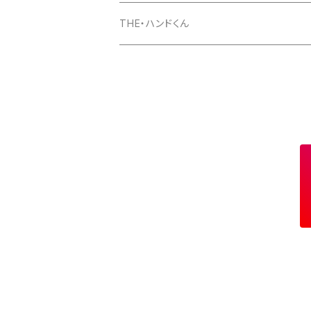
マグカップ
パーカー
スマホケース
長袖Ｔシャツ
Tシャツ
THE・ハンドくん
トートバッグ
ジップパーカー
マグカップ
スマホケース
長袖Ｔシャツ
漢バッチ
マウスパッド
スマホケース
湯のみ
マグカップ
スマホケース
キーホルダー
サコッシュ
キャップ
モバイルバッテリー
ポーチ
パズル
マグカップ
キャップ
マグカップ
スマホリング
エプロン
複製原画
ワイヤレス充電器
トートバッグ
クッション
ベビービブ（よだれかけ）
原画
複製原画
シェルパーカー
ステンレスサーモタンブラー