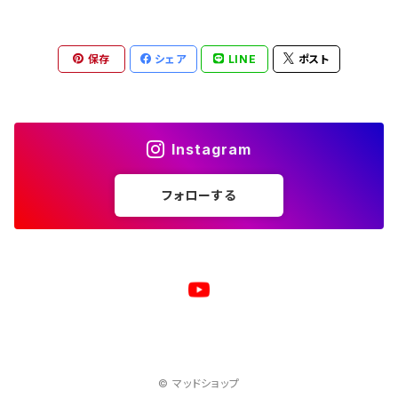
トートバッグ
ジップパーカー
マグカップ
スマホケース
長袖Ｔシャツ
漢バッチ
保存
シェア
LINE
ポスト
マウスパッド
スマホケース
湯のみ
マグカップ
スマホケース
キーホルダー
サコッシュ
キャップ
モバイルバッテリー
ポーチ
パズル
マグカップ
Instagram
キャップ
マグカップ
スマホリング
エプロン
複製原画
フォローする
ワイヤレス充電器
トートバッグ
クッション
ベビービブ（よだれかけ）
原画
複製原画
シェルパーカー
ステンレスサーモタンブラー
原画
バックパック
マウスパッド
© マッドショップ