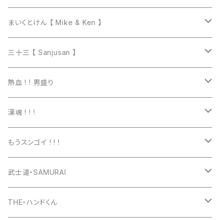
まいくとけん 【 Mike & Ken 】
マグカップ
三十三 【 Sanjusan 】
トートバッグ
Tシャツ
熱血 ! ! 男盛り
長袖Ｔシャツ
Tシャツ
漢魂 ! ! !
パーカー
長袖Tシャツ
Tシャツ
もうスンゴイ ! ! !
ワッペン
スウェット
パーカー
Tシャツ
武士道・SAMURAI
マグカップ
パーカー
スマホケース
長袖Ｔシャツ
Tシャツ
THE・ハンドくん