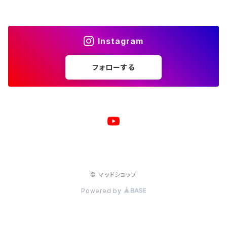
サコッシュ
キャップ
モバイルバッテリー
ポーチ
パズル
マグカップ
Instagram
キャップ
マグカップ
スマホリング
エプロン
複製原画
フォローする
ワイヤレス充電器
トートバッグ
クッション
ベビービブ（よだれかけ）
原画
複製原画
シェルパーカー
ステンレスサーモタンブラー
原画
バックパック
マウスパッド
© マッドショップ
ジャージジャケット
Powered by
コート