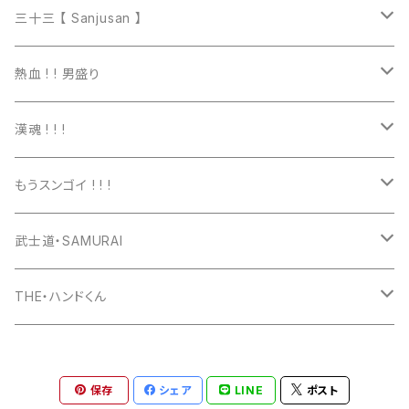
マグカップ
三十三 【 Sanjusan 】
トートバッグ
Tシャツ
熱血 ! ! 男盛り
長袖Ｔシャツ
Tシャツ
漢魂 ! ! !
パーカー
長袖Tシャツ
Tシャツ
もうスンゴイ ! ! !
ワッペン
スウェット
パーカー
Tシャツ
武士道・SAMURAI
マグカップ
パーカー
スマホケース
長袖Ｔシャツ
Tシャツ
THE・ハンドくん
トートバッグ
ジップパーカー
マグカップ
スマホケース
長袖Ｔシャツ
漢バッチ
保存
シェア
LINE
ポスト
マウスパッド
スマホケース
湯のみ
マグカップ
スマホケース
キーホルダー