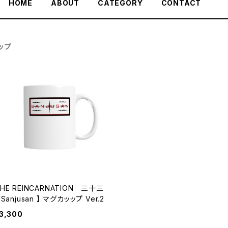
HOME
ABOUT
CATEGORY
CONTACT
ップ
HE REINCARNATION 三十三
【 Sanjusan 】 マグカッップ Ver.2
3,300