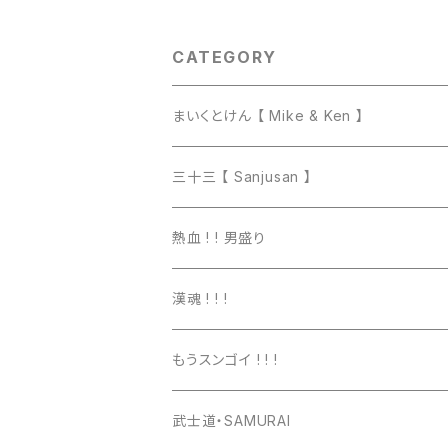
CATEGORY
まいくとけん 【 Mike & Ken 】
マグカップ
三十三 【 Sanjusan 】
トートバッグ
Tシャツ
熱血 ! ! 男盛り
長袖Ｔシャツ
Tシャツ
漢魂 ! ! !
パーカー
長袖Tシャツ
Tシャツ
もうスンゴイ ! ! !
ワッペン
スウェット
パーカー
Tシャツ
武士道・SAMURAI