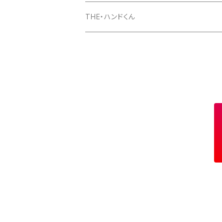
マグカップ
パーカー
スマホケース
長袖Ｔシャツ
Tシャツ
THE・ハンドくん
トートバッグ
ジップパーカー
マグカップ
スマホケース
長袖Ｔシャツ
漢バッチ
マウスパッド
スマホケース
湯のみ
マグカップ
スマホケース
キーホルダー
サコッシュ
キャップ
モバイルバッテリー
ポーチ
パズル
マグカップ
キャップ
マグカップ
スマホリング
エプロン
複製原画
ワイヤレス充電器
トートバッグ
クッション
ベビービブ（よだれかけ）
原画
複製原画
シェルパーカー
ステンレスサーモタンブラー