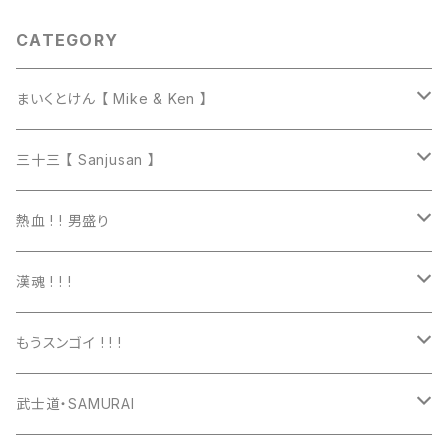
CATEGORY
まいくとけん 【 Mike & Ken 】
マグカップ
三十三 【 Sanjusan 】
トートバッグ
Tシャツ
熱血 ! ! 男盛り
長袖Ｔシャツ
Tシャツ
漢魂 ! ! !
パーカー
長袖Tシャツ
Tシャツ
もうスンゴイ ! ! !
ワッペン
スウェット
パーカー
Tシャツ
武士道・SAMURAI