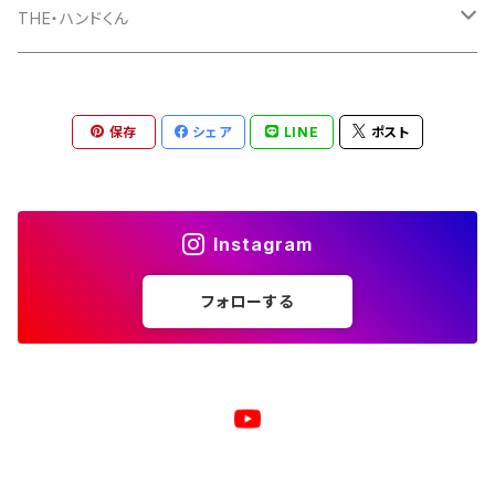
マグカップ
パーカー
スマホケース
長袖Ｔシャツ
Tシャツ
THE・ハンドくん
トートバッグ
ジップパーカー
マグカップ
スマホケース
長袖Ｔシャツ
漢バッチ
保存
シェア
LINE
ポスト
マウスパッド
スマホケース
湯のみ
マグカップ
スマホケース
キーホルダー
サコッシュ
キャップ
モバイルバッテリー
ポーチ
パズル
マグカップ
Instagram
キャップ
マグカップ
スマホリング
エプロン
複製原画
フォローする
ワイヤレス充電器
トートバッグ
クッション
ベビービブ（よだれかけ）
原画
複製原画
シェルパーカー
ステンレスサーモタンブラー
原画
バックパック
マウスパッド