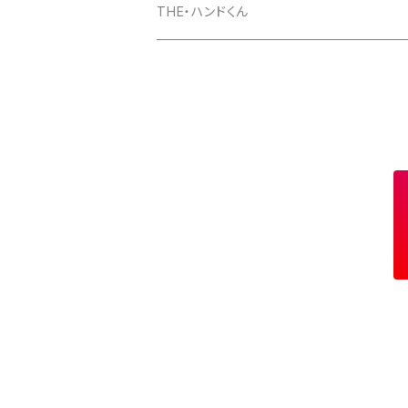
マグカップ
パーカー
スマホケース
長袖Ｔシャツ
Tシャツ
THE・ハンドくん
トートバッグ
ジップパーカー
マグカップ
スマホケース
長袖Ｔシャツ
漢バッチ
マウスパッド
スマホケース
湯のみ
マグカップ
スマホケース
キーホルダー
サコッシュ
キャップ
モバイルバッテリー
ポーチ
パズル
マグカップ
キャップ
マグカップ
スマホリング
エプロン
複製原画
ワイヤレス充電器
トートバッグ
クッション
ベビービブ（よだれかけ）
原画
複製原画
シェルパーカー
ステンレスサーモタンブラー
原画
バックパック
マウスパッド