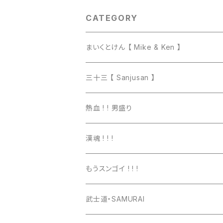
CATEGORY
まいくとけん 【 Mike & Ken 】
マグカップ
三十三 【 Sanjusan 】
トートバッグ
Tシャツ
熱血 ! ! 男盛り
長袖Ｔシャツ
Tシャツ
漢魂 ! ! !
パーカー
長袖Tシャツ
Tシャツ
もうスンゴイ ! ! !
ワッペン
スウェット
パーカー
Tシャツ
武士道・SAMURAI