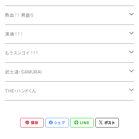
トートバッグ
Tシャツ
熱血 ! ! 男盛り
長袖Ｔシャツ
Tシャツ
漢魂 ! ! !
パーカー
長袖Tシャツ
Tシャツ
もうスンゴイ ! ! !
ワッペン
スウェット
パーカー
Tシャツ
武士道・SAMURAI
マグカップ
パーカー
スマホケース
長袖Ｔシャツ
Tシャツ
THE・ハンドくん
トートバッグ
ジップパーカー
マグカップ
スマホケース
長袖Ｔシャツ
漢バッチ
保存
シェア
LINE
ポスト
マウスパッド
スマホケース
湯のみ
マグカップ
スマホケース
キーホルダー