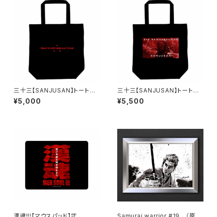
三十三【SANJUSAN】トートバ
三十三【SANJUSAN】トートバ
ッグ『 TODAY IS VERY GOO
ッグ・WARRIOR【弐】
¥5,000
¥5,500
D DAY TO DIE 』弐
漢魂!!!【マウスパッド】弐
Samurai warrior #19 （原