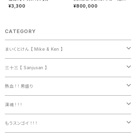
画）【 一点物 】
¥3,300
¥800,000
CATEGORY
まいくとけん 【 Mike & Ken 】
マグカップ
三十三 【 Sanjusan 】
トートバッグ
Tシャツ
熱血 ! ! 男盛り
長袖Ｔシャツ
Tシャツ
漢魂 ! ! !
パーカー
長袖Tシャツ
Tシャツ
もうスンゴイ ! ! !