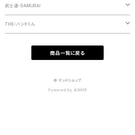
ワッペン
スウェット
パーカー
Tシャツ
武士道・SAMURAI
マグカップ
パーカー
スマホケース
長袖Ｔシャツ
Tシャツ
THE・ハンドくん
トートバッグ
ジップパーカー
マグカップ
スマホケース
長袖Ｔシャツ
漢バッチ
商品一覧に戻る
マウスパッド
スマホケース
湯のみ
マグカップ
スマホケース
キーホルダー
サコッシュ
キャップ
モバイルバッテリー
ポーチ
パズル
マグカップ
© マッドショップ
Powered by
キャップ
マグカップ
スマホリング
エプロン
複製原画
ワイヤレス充電器
トートバッグ
クッション
ベビービブ（よだれかけ）
原画
複製原画
シェルパーカー
ステンレスサーモタンブラー