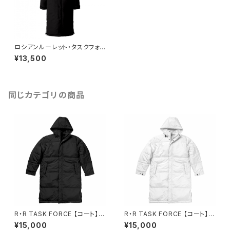
ロシアンルーレット・タスクフォ
ース【寒冷地帯戦用】ライトコー
¥13,500
ト （ブラック）
同じカテゴリの商品
R・R TASK FORCE 【コート】ブ
R・R TASK FORCE 【コート】ホ
ラック
ワイト
¥15,000
¥15,000