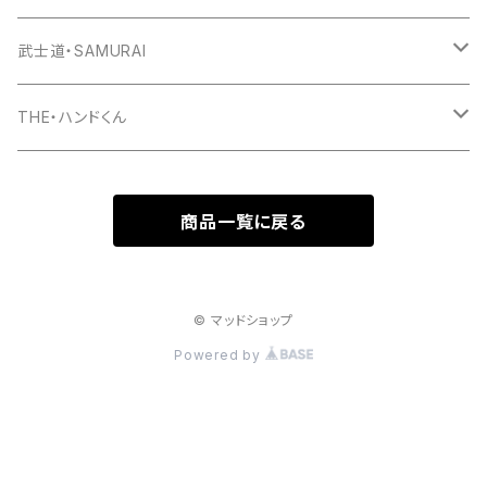
ワッペン
スウェット
パーカー
Tシャツ
武士道・SAMURAI
マグカップ
パーカー
スマホケース
長袖Ｔシャツ
Tシャツ
THE・ハンドくん
トートバッグ
ジップパーカー
マグカップ
スマホケース
長袖Ｔシャツ
漢バッチ
商品一覧に戻る
マウスパッド
スマホケース
湯のみ
マグカップ
スマホケース
キーホルダー
サコッシュ
キャップ
モバイルバッテリー
ポーチ
パズル
マグカップ
© マッドショップ
Powered by
キャップ
マグカップ
スマホリング
エプロン
複製原画
ワイヤレス充電器
トートバッグ
クッション
ベビービブ（よだれかけ）
原画