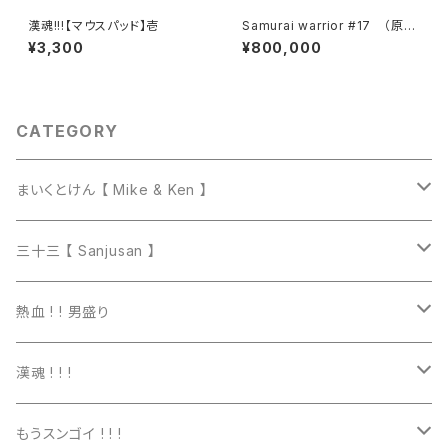
漢魂!!!【マウスパッド】壱
Samurai warrior #17 （原
画）【 一点物 】
¥3,300
¥800,000
CATEGORY
まいくとけん 【 Mike & Ken 】
マグカップ
三十三 【 Sanjusan 】
トートバッグ
Tシャツ
熱血 ! ! 男盛り
長袖Ｔシャツ
Tシャツ
漢魂 ! ! !
パーカー
長袖Tシャツ
Tシャツ
もうスンゴイ ! ! !