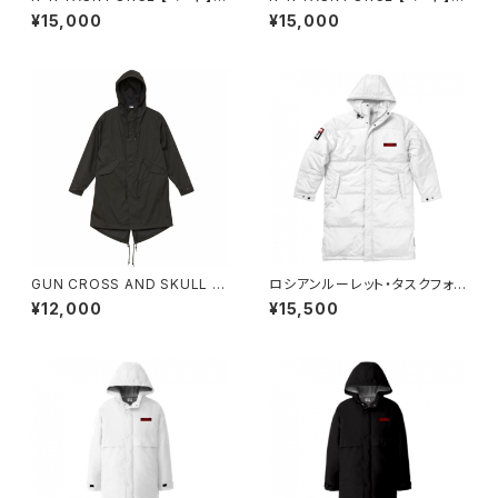
ラック
ワイト
¥15,000
¥15,000
GUN CROSS AND SKULL 【
ロシアンルーレット・タスクフォ
コート・ブラック 】
ース【寒冷地帯戦用】ヘビーコー
¥12,000
¥15,500
ト （ホワイト）