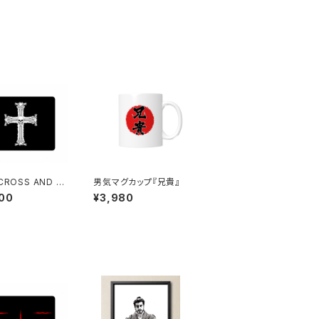
CROSS AND S
男気マグカップ『兄貴』
L【マウスパッド】弐
00
¥3,980