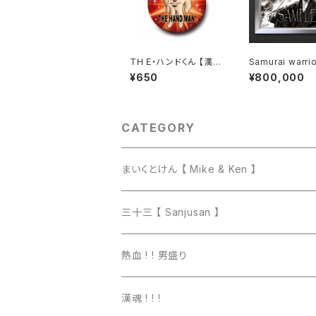
ＴＨＥ・ハンドくん 【漢バ
Samurai warrio
ッチ】 レッド
（原画）【 一点物
¥650
¥800,000
CATEGORY
まいくとけん 【 Mike & Ken 】
マグカップ
三十三 【 Sanjusan 】
トートバッグ
Tシャツ
熱血 ! ! 男盛り
長袖Ｔシャツ
Tシャツ
漢魂 ! ! !