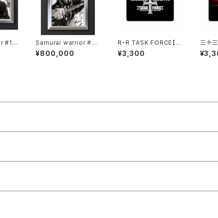
r #17
Samurai warrior #20
R・R TASK FORCE【マ
三十三
 】
（原画）【 一点物 】
ウスパッド】弐
マウス
¥800,000
¥3,300
¥3,3