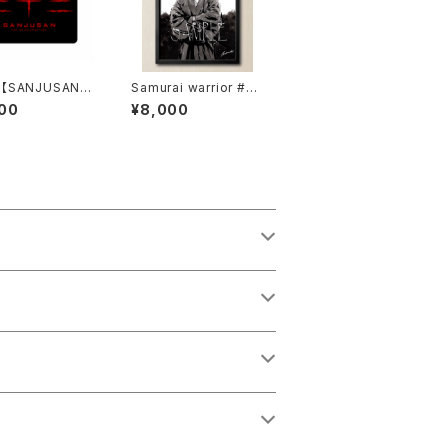
【SANJUSAN】
Samurai warrior #22
パッド・弐
（複製原画・直筆サイ
00
¥8,000
ン入り）