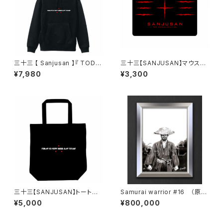
三十三 【 Sanjusan 】『 TODA
三十三【SANJUSAN】マウスパ
Y IS VERY GOOD DAY TO D
ッド・弐
¥7,980
¥3,300
IE 』【 パーカー 】ブラック・壱
三十三【SANJUSAN】トートバ
Samurai warrior #16 （原
ッグ『 TODAY IS VERY GOO
画）【 一点物 】
¥5,000
¥800,000
D DAY TO DIE 』壱