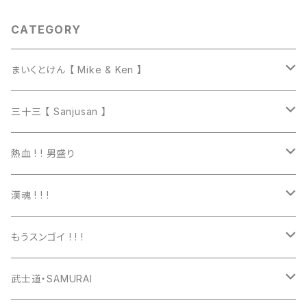
CATEGORY
まいくとけん 【 Mike & Ken 】
マグカップ
三十三 【 Sanjusan 】
トートバッグ
Tシャツ
熱血 ! ! 男盛り
長袖Ｔシャツ
Tシャツ
漢魂 ! ! !
パーカー
長袖Tシャツ
Tシャツ
もうスンゴイ ! ! !
ワッペン
スウェット
パーカー
Tシャツ
武士道・SAMURAI