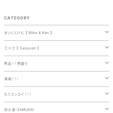
CATEGORY
まいくとけん 【 Mike & Ken 】
マグカップ
三十三 【 Sanjusan 】
トートバッグ
Tシャツ
熱血 ! ! 男盛り
長袖Ｔシャツ
Tシャツ
漢魂 ! ! !
パーカー
長袖Tシャツ
Tシャツ
もうスンゴイ ! ! !
ワッペン
スウェット
パーカー
Tシャツ
武士道・SAMURAI