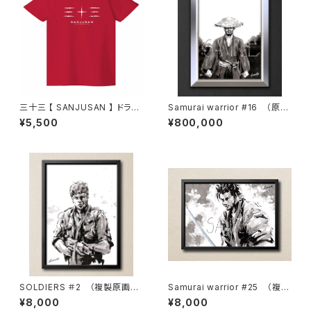
三十三 【 SANJUSAN 】 ドライ
Samurai warrior #16 （原
Tシャツ・ガーネットレッド × ブ
画）【 一点物 】
¥5,500
¥800,000
ラック
SOLDIERS ＃2 （複製原画・
Samurai warrior #25 （複製
直筆サイン入り）
原画・直筆サイン入り）
¥8,000
¥8,000