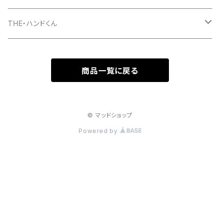
マグカップ
パーカー
スマホケース
長袖Ｔシャツ
Tシャツ
THE・ハンドくん
トートバッグ
ジップパーカー
マグカップ
スマホケース
長袖Ｔシャツ
漢バッチ
商品一覧に戻る
マウスパッド
スマホケース
湯のみ
マグカップ
スマホケース
キーホルダー
サコッシュ
キャップ
モバイルバッテリー
ポーチ
パズル
マグカップ
© マッドショップ
Powered by
キャップ
マグカップ
スマホリング
エプロン
複製原画
ワイヤレス充電器
トートバッグ
クッション
ベビービブ（よだれかけ）
原画
複製原画
シェルパーカー
ステンレスサーモタンブラー