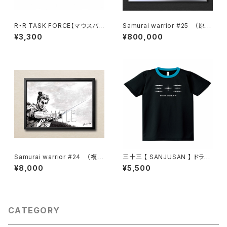
R・R TASK FORCE【マウスパッ
Samurai warrior #25 （原
ド】弐
画）【 一点物 】
¥3,300
¥800,000
Samurai warrior #24 （複製
三十三 【 SANJUSAN 】 ドライ
原画・直筆サイン入り）
Tシャツ・ブラック × ターコイズ
¥8,000
¥5,500
CATEGORY