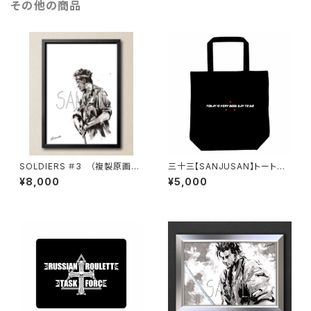
その他の商品
SOLDIERS ＃3 （複製原画・
三十三【SANJUSAN】トートバ
直筆サイン入り）
ッグ『 TODAY IS VERY GOO
¥8,000
¥5,000
D DAY TO DIE 』壱