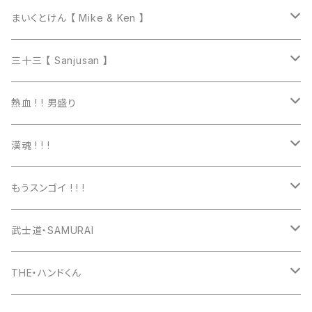
まいくとけん 【 Mike & Ken 】
マグカップ
三十三 【 Sanjusan 】
トートバッグ
Tシャツ
熱血 ! ! 男盛り
長袖Ｔシャツ
Tシャツ
漢魂 ! ! !
パーカー
長袖Tシャツ
Tシャツ
もうスンゴイ ! ! !
ワッペン
スウェット
パーカー
Tシャツ
武士道・SAMURAI
マグカップ
パーカー
スマホケース
長袖Ｔシャツ
Tシャツ
THE・ハンドくん