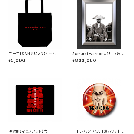
三十三【SANJUSAN】トートバ
Samurai warrior #16 （原
ッグ『 TODAY IS VERY GOO
画）【 一点物 】
¥5,000
¥800,000
D DAY TO DIE 』弐
漢魂!!!【マウスパッド】壱
ＴＨＥ・ハンドくん 【漢バッチ】 レ