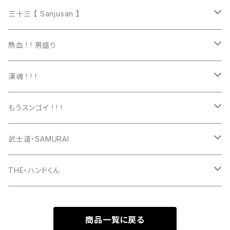
マグカップ
三十三 【 Sanjusan 】
トートバッグ
Tシャツ
熱血 ! ! 男盛り
長袖Ｔシャツ
Tシャツ
漢魂 ! ! !
パーカー
長袖Tシャツ
Tシャツ
もうスンゴイ ! ! !
ワッペン
スウェット
パーカー
Tシャツ
武士道・SAMURAI
マグカップ
パーカー
スマホケース
長袖Ｔシャツ
Tシャツ
THE・ハンドくん
トートバッグ
ジップパーカー
マグカップ
スマホケース
長袖Ｔシャツ
漢バッチ
商品一覧に戻る