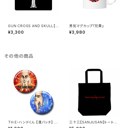
GUN CROSS AND SKULL【マ
男気マグカップ『兄貴』
ウスパッド】弐
¥3,300
¥3,980
その他の商品
ＴＨＥ・ハンドくん 【漢バッチ】 レ
三十三【SANJUSAN】トートバ
ッド＆ブルー （TWO MAN CEL
ッグ『 TODAY IS VERY GOO