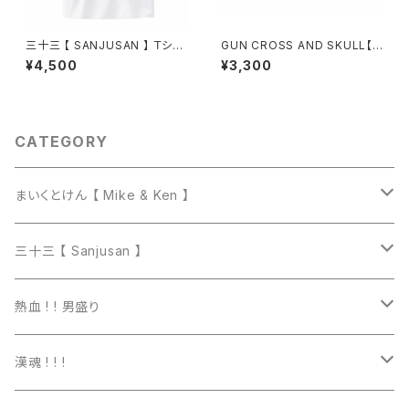
三十三 【 SANJUSAN 】 Ｔシャ
GUN CROSS AND SKULL【マ
ツ・壱（ホワイト）
ウスパッド】弐
¥4,500
¥3,300
CATEGORY
まいくとけん 【 Mike & Ken 】
マグカップ
三十三 【 Sanjusan 】
トートバッグ
Tシャツ
熱血 ! ! 男盛り
長袖Ｔシャツ
Tシャツ
漢魂 ! ! !