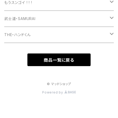
パーカー
長袖Tシャツ
Tシャツ
もうスンゴイ ! ! !
ワッペン
スウェット
パーカー
Tシャツ
武士道・SAMURAI
マグカップ
パーカー
スマホケース
長袖Ｔシャツ
Tシャツ
THE・ハンドくん
トートバッグ
ジップパーカー
マグカップ
スマホケース
長袖Ｔシャツ
漢バッチ
商品一覧に戻る
マウスパッド
スマホケース
湯のみ
マグカップ
スマホケース
キーホルダー
サコッシュ
キャップ
モバイルバッテリー
ポーチ
パズル
マグカップ
© マッドショップ
Powered by
キャップ
マグカップ
スマホリング
エプロン
複製原画
ワイヤレス充電器
トートバッグ
クッション
ベビービブ（よだれかけ）
原画