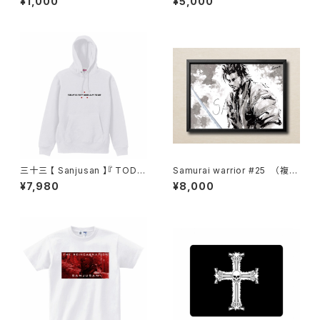
¥1,000
¥5,000
L）
D DAY TO DIE 』弐
三十三 【 Sanjusan 】『 TODA
Samurai warrior #25 （複製
Y IS VERY GOOD DAY TO D
原画・直筆サイン入り）
¥7,980
¥8,000
IE 』【 パーカー 】ホワイト・壱